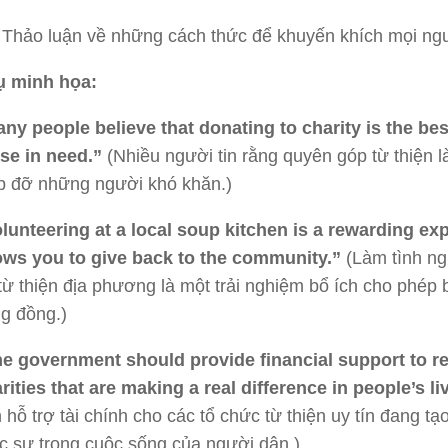
Thảo luận về những cách thức để khuyến khích mọi ngư
dụ minh họa:
ny people believe that donating to charity is the bes
se in need.”
(Nhiều người tin rằng quyên góp từ thiện l
p đỡ những người khó khăn.)
lunteering at a local soup kitchen is a rewarding ex
ows you to give back to the community.”
(Làm tình ng
từ thiện địa phương là một trải nghiệm bổ ích cho phép
g đồng.)
e government should provide financial support to r
rities that are making a real difference in people’s li
 hỗ trợ tài chính cho các tổ chức từ thiện uy tín đang tạ
c sự trong cuộc sống của người dân.)