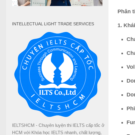
Phân t
INTELLECTUAL LIGHT TRADE SERVICES
1. Khá
Cha
Cha
Vol
Do
Do
Phi
Fu
IELTSHCM - Chuyên luyện thi IELTS cấp tốc ở
HCM với Khóa học IELTS nhanh, chất lượng,