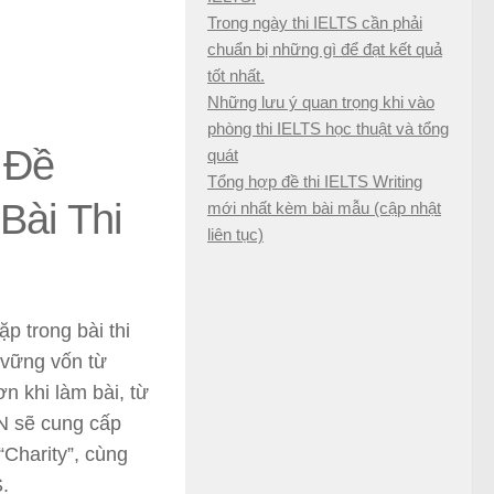
Trong ngày thi IELTS cần phải
chuẩn bị những gì để đạt kết quả
tốt nhất.
Những lưu ý quan trọng khi vào
phòng thi IELTS học thuật và tổng
 Đề
quát
Tổng hợp đề thi IELTS Writing
Bài Thi
mới nhất kèm bài mẫu (cập nhật
liên tục)
p trong bài thi
 vững vốn từ
n khi làm bài, từ
VN sẽ cung cấp
Charity”, cùng
.