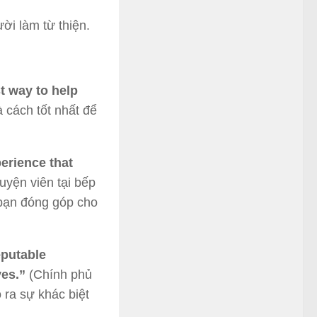
ời làm từ thiện.
t way to help
à cách tốt nhất để
perience that
uyện viên tại bếp
 bạn đóng góp cho
eputable
ves.”
(Chính phủ
o ra sự khác biệt