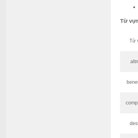
Từ vự
Từ 
alt
bene
comp
dest