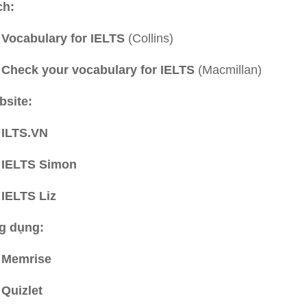
ch:
Vocabulary for IELTS
(Collins)
Check your vocabulary for IELTS
(Macmillan)
bsite:
ILTS.VN
IELTS Simon
IELTS Liz
g dụng:
Memrise
Quizlet