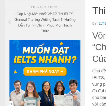
PREVIOUS STORY
Th
Cập Nhật Mới Nhất Về Đề Thi IELTS
General Training Writing Task 1: Hướng
BY
IELT
Dẫn Tự Tin Chinh Phục Mọi Thách
Thức
Vốn
“Ch
Củ
Chủ đề 
IELTS, 
vựng ph
đó đạt
cho bạ
với cá