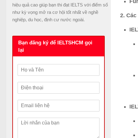
Fu
hiệu quả cao giúp bạn thi đạt IELTS với điểm số
như kỳ vọng mở ra cơ hội tốt nhất về nghề
2. Các
nghiệp, du học, định cư nước ngoài.
IEL
Bạn đăng ký để IELTSHCM gọi
lại
H
ọ
v
Đ
à
i
T
ệ
ê
E
n
n
IEL
m
t
a
h
L
i
o
ờ
l
ạ
i
*
i