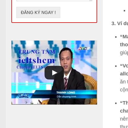
n
*
h
ắ
ĐĂNG KÝ NGAY !
n
3. Ví 
c
ủ
a
“Ma
b
tho
ạ
n
giú
“Vo
all
ăn 
cộn
“Th
cha
nên
thự