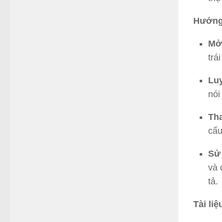
Hướng 
Mở
trá
Lu
nói
Th
cấu
Sử 
và 
tả.
Tài li