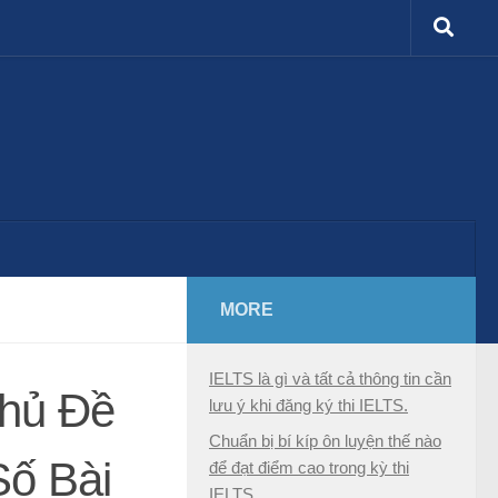
MORE
IELTS là gì và tất cả thông tin cần
hủ Đề
lưu ý khi đăng ký thi IELTS.
Chuẩn bị bí kíp ôn luyện thế nào
Số Bài
để đạt điểm cao trong kỳ thi
IELTS.