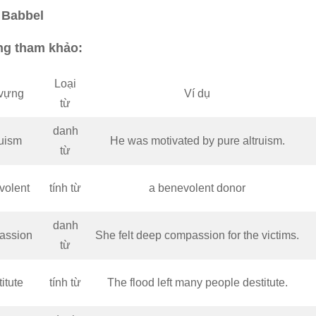
Babbel
ng tham khảo:
Loại
vựng
Ví dụ
từ
danh
ruism
He was motivated by pure altruism.
từ
volent
tính từ
a benevolent donor
danh
assion
She felt deep compassion for the victims.
từ
itute
tính từ
The flood left many people destitute.