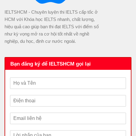
IELTSHCM - Chuyên luyện thi IELTS cấp tốc ở
HCM với Khóa học IELTS nhanh, chất lượng,
hiệu quả cao giúp bạn thi đạt IELTS với điểm số
như kỳ vọng mở ra cơ hội tốt nhất về nghề
nghiệp, du học, định cư nước ngoài.
Bạn đăng ký để IELTSHCM gọi lại
H
ọ
v
Đ
à
i
T
ệ
ê
E
n
n
m
t
a
h
L
i
o