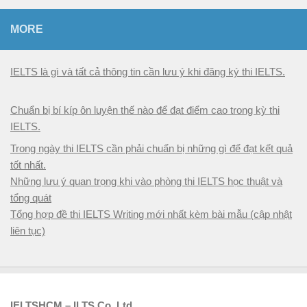
MORE
IELTS là gì và tất cả thông tin cần lưu ý khi đăng ký thi IELTS.
Chuẩn bị bí kíp ôn luyện thế nào để đạt điểm cao trong kỳ thi
IELTS.
Trong ngày thi IELTS cần phải chuẩn bị những gì để đạt kết quả
tốt nhất.
Những lưu ý quan trọng khi vào phòng thi IELTS học thuật và
tổng quát
Tổng hợp đề thi IELTS Writing mới nhất kèm bài mẫu (cập nhật
liên tục)
IELTSHCM – ILTS Co.,Ltd