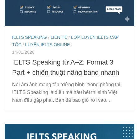
IELTS SPEAKING
/
LIÊN HỆ
/
LỚP LUYỆN IELTS CẤP
TỐC
/
LUYỆN IELTS ONLINE
14/01/2026
IELTS Speaking từ A–Z: Format 3
Part + chiến thuật nâng band nhanh
Nỗi ám ảnh mang tên “đứng hình” trong phòng thi
IELTS Speaking là điều mà hầu hết thí sinh Việt
Nam đều gặp phải. Bạn đã bao giờ rơi vào...