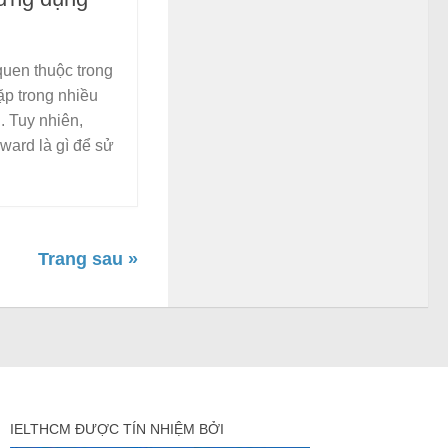
quen thuộc trong
ặp trong nhiều
 Tuy nhiên,
rward là gì để sử
Trang sau »
IELTHCM ĐƯỢC TÍN NHIỆM BỞI