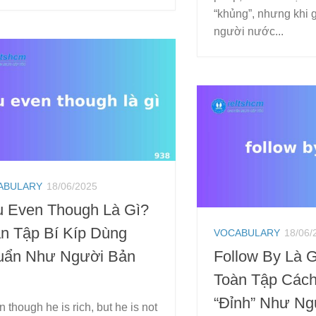
“khủng”, nhưng khi g
người nước...
ABULARY
18/06/2025
 Even Though Là Gì?
n Tập Bí Kíp Dùng
VOCABULARY
18/06/
uẩn Như Người Bản
Follow By Là G
Toàn Tập Các
“Đỉnh” Như N
 though he is rich, but he is not