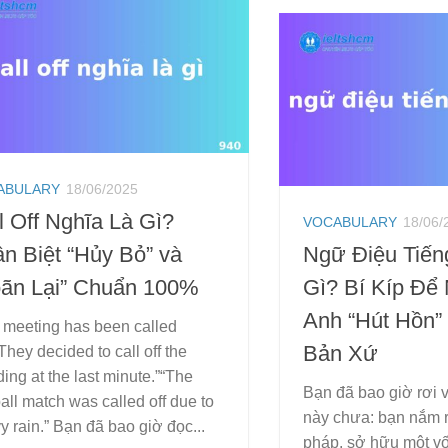
ABULARY
18/06/2025
l Off Nghĩa Là Gì?
VOCABULARY
18/06/
n Biệt “Hủy Bỏ” và
Ngữ Điệu Tiến
ãn Lại” Chuẩn 100%
Gì? Bí Kíp Để 
Anh “Hút Hồn”
 meeting has been called
Bản Xứ
“They decided to call off the
ing at the last minute.”“The
Bạn đã bao giờ rơi 
ball match was called off due to
này chưa: bạn nắm 
y rain.” Bạn đã bao giờ đọc...
pháp, sở hữu một v