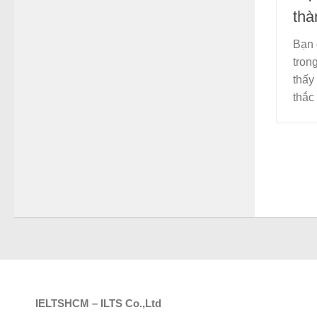
thà
Bạn 
tron
thấy
thắc 
IELTSHCM – ILTS Co.,Ltd