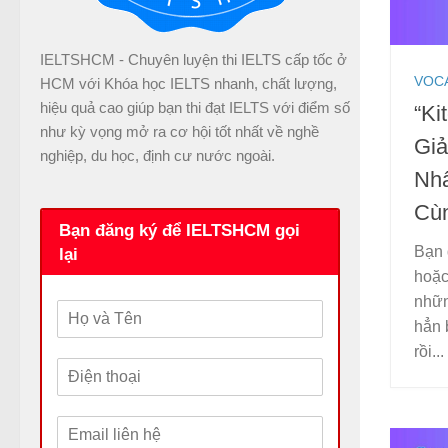
IELTSHCM - Chuyên luyện thi IELTS cấp tốc ở
VOC
HCM với Khóa học IELTS nhanh, chất lượng,
hiệu quả cao giúp bạn thi đạt IELTS với điểm số
“Ki
như kỳ vọng mở ra cơ hội tốt nhất về nghề
Gi
nghiệp, du học, định cư nước ngoài.
Nhấ
Cù
Bạn đăng ký để IELTSHCM gọi
Bạn 
lại
hoặc
nhữn
H
hẳn 
ọ
v
rồi...
Đ
à
i
T
ệ
ê
E
n
n
m
t