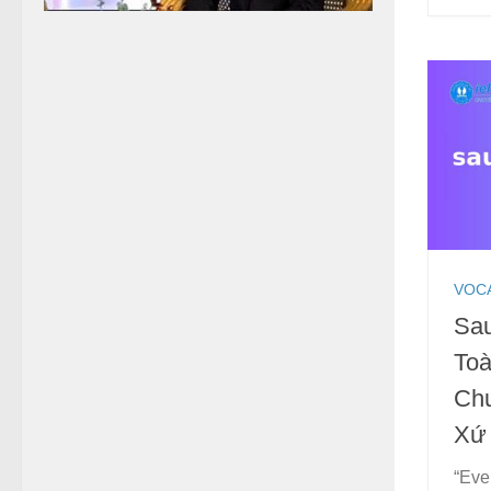
VOC
Sau
Toà
Ch
Xứ
“Even