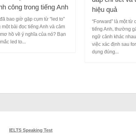
nh công trong tiếng Anh
hiệu quả
đã bao giờ gặp cụm từ “led to”
“Forward” là một từ 
g một bài đọc tiếng Anh và cảm
tiếng Anh, thường g
 mơ hồ về ý nghĩa của nó? Bạn
ngữ cảnh khác nhau.
mắc led to...
việc xác định sau fo
dụng đúng...
IELTS Speaking Test