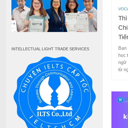
VOC
Thì
Ch
Tiế
Bạn 
INTELLECTUAL LIGHT TRADE SERVICES
học 
ngữ 
từ n