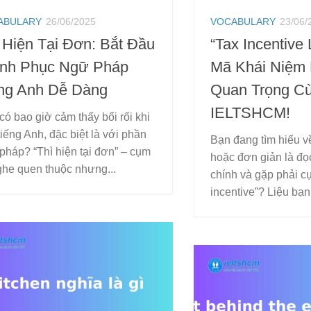
ABULARY
26/06/2025
VOCABULARY
23/06/
 Hiện Tại Đơn: Bắt Đầu
“Tax Incentive 
inh Phục Ngữ Pháp
Mã Khái Niệm 
ng Anh Dễ Dàng
Quan Trọng C
IELTSHCM!
có bao giờ cảm thấy bối rối khi
tiếng Anh, đặc biệt là với phần
Bạn đang tìm hiểu về
pháp? “Thì hiện tại đơn” – cụm
hoặc đơn giản là đọc 
ghe quen thuộc nhưng...
chính và gặp phải cụ
incentive”? Liệu bạn