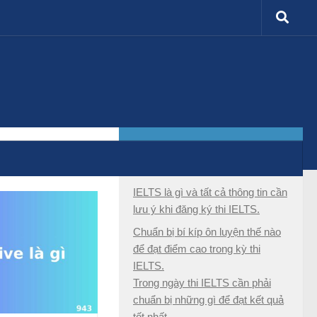
MORE
IELTS là gì và tất cả thông tin cần
lưu ý khi đăng ký thi IELTS.
Chuẩn bị bí kíp ôn luyện thế nào
để đạt điểm cao trong kỳ thi
IELTS.
Trong ngày thi IELTS cần phải
chuẩn bị những gì để đạt kết quả
tốt nhất.