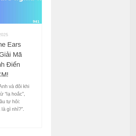
2025
he Ears
Giải Mã
h Điển
CM!
Anh và đôi khi
ừ “lạ hoắc”,
ầu tự hỏi:
là gì nhỉ?”.