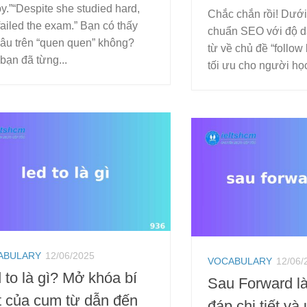
y.”“Despite she studied hard,
Chắc chắn rồi! Dưới 
failed the exam.” Bạn có thấy
chuẩn SEO với độ d
câu trên “quen quen” không?
từ về chủ đề “follow 
bạn đã từng...
tối ưu cho người học 
ABULARY
12/06/2025
VOCABULARY
12/06/
 to là gì? Mở khóa bí
Sau Forward là
 của cụm từ dẫn đến
đáp chi tiết v