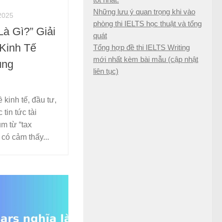
Những lưu ý quan trọng khi vào
2025
phòng thi IELTS học thuật và tổng
Là Gì?” Giải
quát
Kinh Tế
Tổng hợp đề thi IELTS Writing
mới nhất kèm bài mẫu (cập nhật
ùng
liên tục)
 kinh tế, đầu tư,
tin tức tài
m từ “tax
 có cảm thấy...