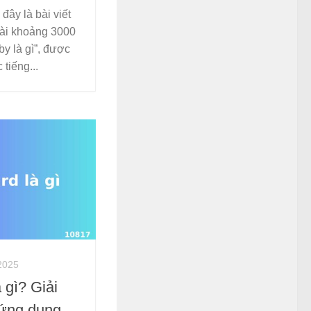
đây là bài viết
ài khoảng 3000
by là gì”, được
tiếng...
2025
 gì? Giải
à ứng dụng