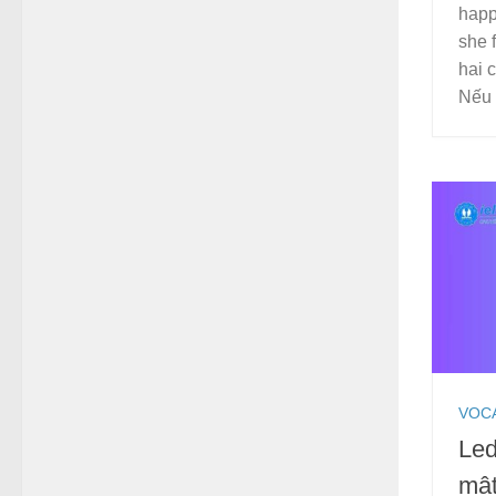
happ
she 
hai 
Nếu 
VOC
Led
mật