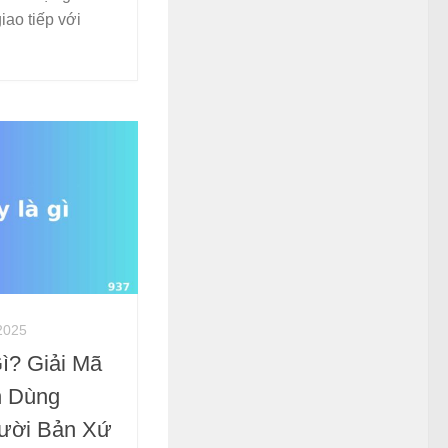
iao tiếp với
2025
ì? Giải Mã
h Dùng
gười Bản Xứ