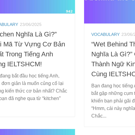
ABULARY
23/06/2025
tchen Nghĩa Là Gì?”
VOCABULARY
23/06/
ải Mã Từ Vựng Cơ Bản
“Wet Behind T
t Trong Tiếng Anh
Nghĩa Là Gì?” 
ng IELTSHCM!
Thành Ngữ Kin
Cùng IELTSH
đang bắt đầu học tiếng Anh,
 đơn giản là muốn củng cố lại
Bạn đang học tiếng 
g kiến thức cơ bản nhất? Chắc
bắt gặp những cụm t
bạn đã nghe qua từ “kitchen”
khiến bạn phải gãi đ
“Hmm, cái này nghĩa 
Chắc...