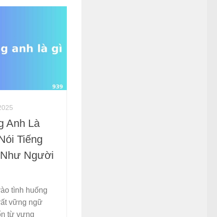
2025
g Anh Là
Nói Tiếng
 Như Người
vào tình huống
rất vững ngữ
ốn từ vựng