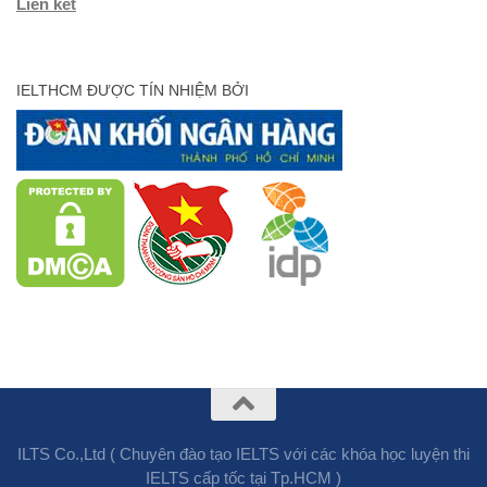
Liên kết
IELTHCM ĐƯỢC TÍN NHIỆM BỞI
ILTS Co.,Ltd ( Chuyên đào tạo IELTS với các khóa học luyện thi
IELTS cấp tốc tại Tp.HCM )