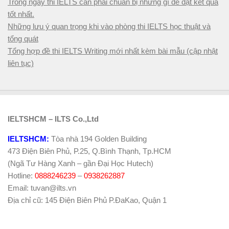
Trong ngày thi IELTS cần phải chuẩn bị những gì để đạt kết quả
tốt nhất.
Những lưu ý quan trọng khi vào phòng thi IELTS học thuật và
tổng quát
Tổng hợp đề thi IELTS Writing mới nhất kèm bài mẫu (cập nhật
liên tục)
IELTSHCM – ILTS Co.,Ltd
IELTSHCM:
Tòa nhà 194 Golden Building
473 Điện Biên Phủ, P.25, Q.Bình Thạnh, Tp.HCM
(Ngã Tư Hàng Xanh – gần Đại Học Hutech)
Hotline:
0888246239
–
0938262887
Email: tuvan@ilts.vn
Địa chỉ cũ: 145 Điện Biên Phủ P.ĐaKao, Quận 1