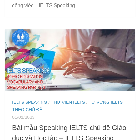
công việc – IELTS Speaking...
IELTS SPEAKING
/
THƯ VIỆN IELTS
/
TỪ VỰNG IELTS
THEO CHỦ ĐỀ
01/02/2023
Bài mẫu Speaking IELTS chủ đề Giáo
dục và Học tập – IELTS Speaking