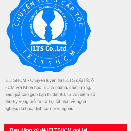
IELTSHCM - Chuyên luyện thi IELTS cấp tốc ở
HCM với Khóa học IELTS nhanh, chất lượng,
hiệu quả cao giúp bạn thi đạt IELTS với điểm số
như kỳ vọng mở ra cơ hội tốt nhất về nghề
nghiệp, du học, định cư nước ngoài.
Bạn đăng ký để IELTSHCM gọi lại