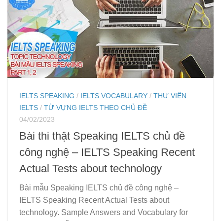
IELTS SPEAKING
/
IELTS VOCABULARY
/
THƯ VIỆN
IELTS
/
TỪ VỰNG IELTS THEO CHỦ ĐỀ
04/02/2023
Bài thi thật Speaking IELTS chủ đề
công nghệ – IELTS Speaking Recent
Actual Tests about technology
Bài mẫu Speaking IELTS chủ đề công nghệ –
IELTS Speaking Recent Actual Tests about
technology. Sample Answers and Vocabulary for