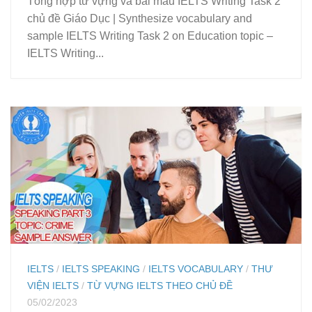
Tổng hợp từ vựng và bài mẫu IELTS Writing Task 2
chủ đề Giáo Dục | Synthesize vocabulary and
sample IELTS Writing Task 2 on Education topic –
IELTS Writing...
IELTS
/
IELTS SPEAKING
/
IELTS VOCABULARY
/
THƯ
VIỆN IELTS
/
TỪ VỰNG IELTS THEO CHỦ ĐỀ
05/02/2023