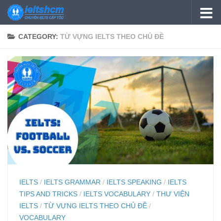
Skip to content
CATEGORY:
TỪ VỰNG IELTS THEO CHỦ ĐỀ
IELTS
/
IELTS GRAMMAR
/
IELTS SPEAKING
/
IELTS
TIPS AND TRICKS
/
IELTS VOCABULARY
/
THƯ VIỆN
IELTS
/
TỪ VỰNG IELTS THEO CHỦ ĐỀ
/
VOCABULARY