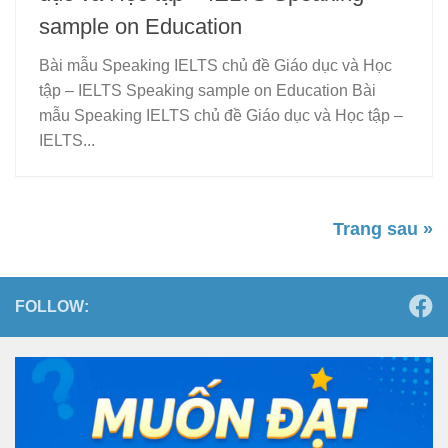
sample on Education
Bài mẫu Speaking IELTS chủ đề Giáo dục và Học
tập – IELTS Speaking sample on Education Bài
mẫu Speaking IELTS chủ đề Giáo dục và Học tập –
IELTS...
Trang sau »
FOLLOW: