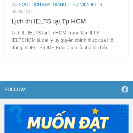
DU HỌC
/
LỊCH KHAI GIẢNG
/
THƯ VIỆN IELTS
05/04/2014
Lịch thi IELTS tại Tp HCM
Lịch thi IELTS tại Tp HCM Trung tâm ILTS –
IELTSHCM là đại lý ủy quyền chính thức của Hội
đồng thi IELTS ( IDP Education là nhà tổ chức...
FOLLOW: