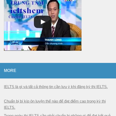
n
MORE
IELTS là gì và tất cả thông tin cần lưu ý khi đăng ký thi IELTS.
Chuẩn bị bí kíp ôn luyện thế nào để đạt điểm cao trong kỳ thi
IELTS.
Trong ngày thi IELTS cần phải chuẩn bị những gì để đạt kết quả