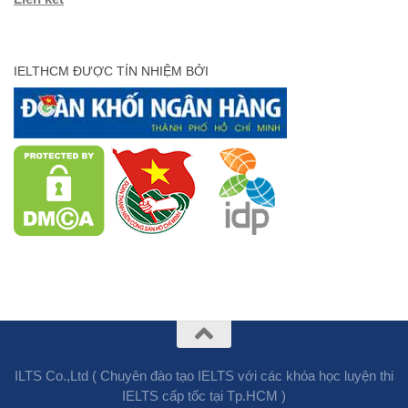
IELTHCM ĐƯỢC TÍN NHIỆM BỞI
ILTS Co.,Ltd ( Chuyên đào tạo IELTS với các khóa học luyện thi
IELTS cấp tốc tại Tp.HCM )