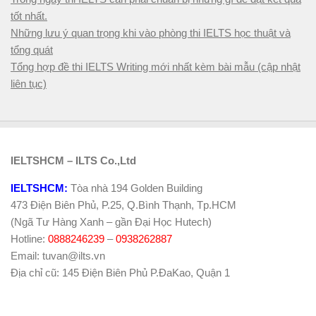
tốt nhất.
Những lưu ý quan trọng khi vào phòng thi IELTS học thuật và
tổng quát
Tổng hợp đề thi IELTS Writing mới nhất kèm bài mẫu (cập nhật
liên tục)
IELTSHCM – ILTS Co.,Ltd
IELTSHCM:
Tòa nhà 194 Golden Building
473 Điện Biên Phủ, P.25, Q.Bình Thạnh, Tp.HCM
(Ngã Tư Hàng Xanh – gần Đại Học Hutech)
Hotline:
0888246239
–
0938262887
Email: tuvan@ilts.vn
Địa chỉ cũ: 145 Điện Biên Phủ P.ĐaKao, Quận 1