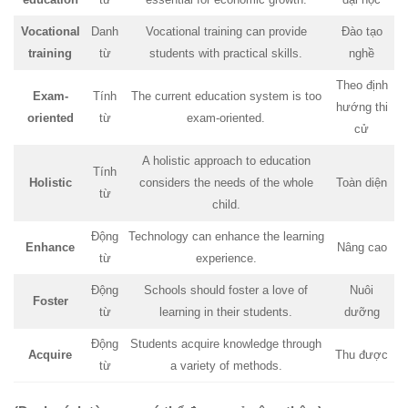
Vocational
Danh
Vocational training can provide
Đào tạo
training
từ
students with practical skills.
nghề
Theo định
Exam-
Tính
The current education system is too
hướng thi
oriented
từ
exam-oriented.
cử
A holistic approach to education
Tính
Holistic
considers the needs of the whole
Toàn diện
từ
child.
Động
Technology can enhance the learning
Enhance
Nâng cao
từ
experience.
Động
Schools should foster a love of
Nuôi
Foster
từ
learning in their students.
dưỡng
Động
Students acquire knowledge through
Acquire
Thu được
từ
a variety of methods.