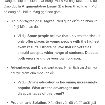
Dạng bài tập phổ biến nhất trong IELTS Writing Task 2 chủ đề
Giáo dục là
Argumentative Essay (Bài luận thảo luận)
. Một
số dạng câu hỏi thường gặp bao gồm:
Opinion/Agree or Disagree:
Nêu quan điểm cá nhân về
một ý kiến nào đó.
Ví dụ:
Some people believe that universities should
only offer places to young people with the highest
exam results. Others believe that universities
should accept a wider range of students. Discuss
both views and give your own opinion.
Advantages and Disadvantages:
Phân tích ưu điểm và
nhược điểm của một vấn đề.
Ví dụ:
Online education is becoming increasingly
popular. What are the advantages and
disadvantages of this trend?
Problem and Solution:
Xác định vấn đề và đề xuất giải