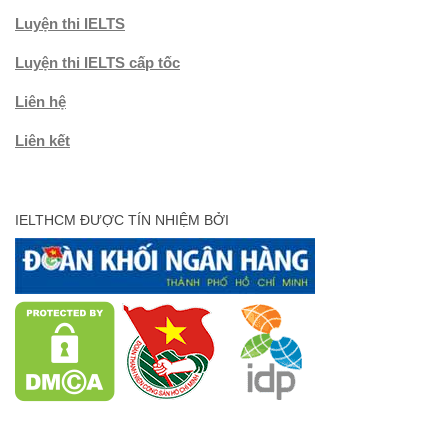
Luyện thi IELTS
Luyện thi IELTS cấp tốc
Liên hệ
Liên kết
IELTHCM ĐƯỢC TÍN NHIỆM BỞI