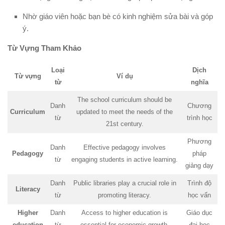
Nhờ giáo viên hoặc bạn bè có kinh nghiệm sửa bài và góp
ý.
Từ Vựng Tham Khảo
Loại
Dịch
Từ vựng
Ví dụ
từ
nghĩa
The school curriculum should be
Danh
Chương
Curriculum
updated to meet the needs of the
từ
trình học
21st century.
Phương
Danh
Effective pedagogy involves
Pedagogy
pháp
từ
engaging students in active learning.
giảng dạy
Danh
Public libraries play a crucial role in
Trình độ
Literacy
từ
promoting literacy.
học vấn
Higher
Danh
Access to higher education is
Giáo dục
education
từ
essential for economic growth.
đại học