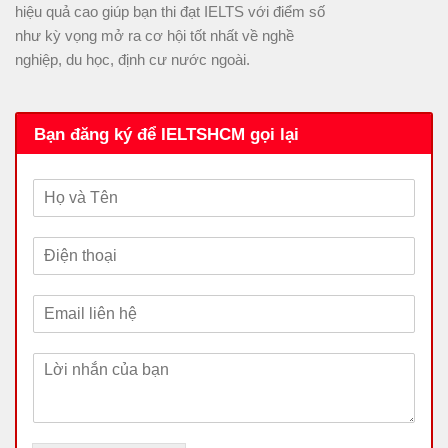
hiệu quả cao giúp bạn thi đạt IELTS với điểm số
như kỳ vọng mở ra cơ hội tốt nhất về nghề
nghiệp, du học, định cư nước ngoài.
Bạn đăng ký để IELTSHCM gọi lại
H
ọ
v
Đ
à
i
T
ệ
ê
E
n
n
m
t
a
h
L
i
o
ờ
l
ạ
i
*
i
n
*
h