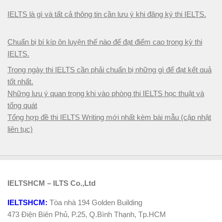
IELTS là gì và tất cả thông tin cần lưu ý khi đăng ký thi IELTS.
Chuẩn bị bí kíp ôn luyện thế nào để đạt điểm cao trong kỳ thi
IELTS.
Trong ngày thi IELTS cần phải chuẩn bị những gì để đạt kết quả
tốt nhất.
Những lưu ý quan trọng khi vào phòng thi IELTS học thuật và
tổng quát
Tổng hợp đề thi IELTS Writing mới nhất kèm bài mẫu (cập nhật
liên tục)
IELTSHCM – ILTS Co.,Ltd
IELTSHCM:
Tòa nhà 194 Golden Building
473 Điện Biên Phủ, P.25, Q.Bình Thạnh, Tp.HCM