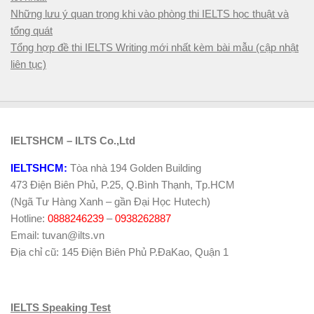
Những lưu ý quan trọng khi vào phòng thi IELTS học thuật và
tổng quát
Tổng hợp đề thi IELTS Writing mới nhất kèm bài mẫu (cập nhật
liên tục)
IELTSHCM – ILTS Co.,Ltd
IELTSHCM:
Tòa nhà 194 Golden Building
473 Điện Biên Phủ, P.25, Q.Bình Thạnh, Tp.HCM
(Ngã Tư Hàng Xanh – gần Đại Học Hutech)
Hotline:
0888246239
–
0938262887
Email: tuvan@ilts.vn
Địa chỉ cũ: 145 Điện Biên Phủ P.ĐaKao, Quận 1
IELTS Speaking Test