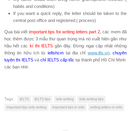
habits and conditions)
If you want a quick reply, the letter should be taken to the
central post office and registered.( process)
Qua bài viết
important tips for writing letters part 2
, các mem đã
học thêm được 3 mẫu thư quan trọng mà nó xuất hiện gần như
hầu hết các
kì thi IELTS
gần đây. Đừng ngại cập nhật những
thông tin hữu ích từ
ieltshcm
tại địa chỉ
www.ilts.vn
,
chuyên
luyện thi IELTS
và
chỉ IELTS cấp tốc
tại thành phố Hồ Chí Minh
các bạn nhé.
Tags:
IELTS
IELTS tips
ielts writing
ielts writing tips
important tips ielts writing
important tips in ielts
writing letters in ielts