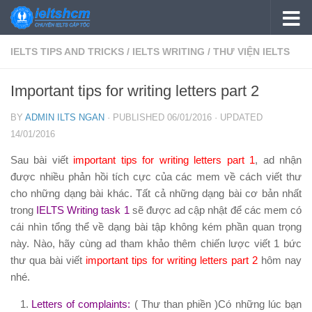
Skip to content
IELTS TIPS AND TRICKS
/
IELTS WRITING
/
THƯ VIỆN IELTS
Important tips for writing letters part 2
BY
ADMIN ILTS NGAN
· PUBLISHED
06/01/2016
· UPDATED
14/01/2016
Sau bài viết
important tips for writing letters part 1
, ad nhận
được nhiều phản hồi tích cực của các mem về cách viết thư
cho những dạng bài khác. Tất cả những dạng bài cơ bản nhất
trong
IELTS Writing task 1
sẽ được ad cập nhật để các mem có
cái nhìn tổng thể về dạng bài tập không kém phần quan trọng
này. Nào, hãy cùng ad tham khảo thêm chiến lược viết 1 bức
thư qua bài viết
important tips for writing letters part 2
hôm nay
nhé.
Letters of complaints:
( Thư than phiền )Có những lúc bạn