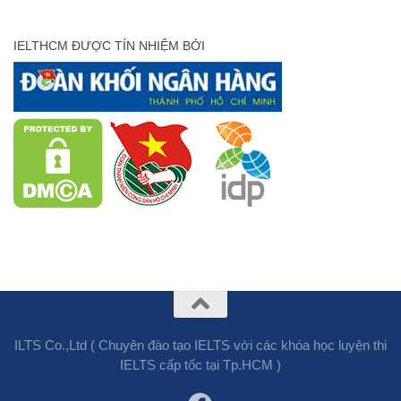
IELTHCM ĐƯỢC TÍN NHIỆM BỞI
ILTS Co.,Ltd ( Chuyên đào tạo IELTS với các khóa học luyện thi
IELTS cấp tốc tại Tp.HCM )