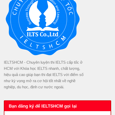
IELTSHCM - Chuyên luyện thi IELTS cấp tốc ở
HCM với Khóa học IELTS nhanh, chất lượng,
hiệu quả cao giúp bạn thi đạt IELTS với điểm số
như kỳ vọng mở ra cơ hội tốt nhất về nghề
nghiệp, du học, định cư nước ngoài.
Bạn đăng ký để IELTSHCM gọi lại