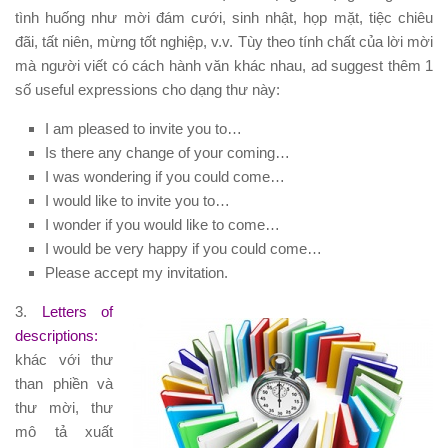
tình huống như mời đám cưới, sinh nhật, họp mặt, tiệc chiêu
đãi, tất niên, mừng tốt nghiệp, v.v. Tùy theo tính chất của lời mời
mà người viết có cách hành văn khác nhau, ad suggest thêm 1
số useful expressions cho dạng thư này:
I am pleased to invite you to…
Is there any change of your coming…
I was wondering if you could come…
I would like to invite you to…
I wonder if you would like to come…
I would be very happy if you could come…
Please accept my invitation.
3.
Letters of
descriptions:
khác với thư
than phiền và
thư mời, thư
mô tả xuất