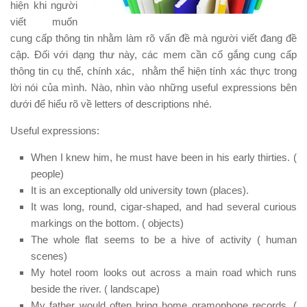
hiện khi người
viết muốn
cung cấp thông tin nhằm làm rõ vấn đề mà người viết đang đề
cập. Đối với dạng thư này, các mem cần cố gắng cung cấp
thông tin cụ thể, chính xác, nhằm thể hiện tính xác thực trong
lời nói của mình. Nào, nhìn vào những useful expressions bên
dưới để hiểu rõ về letters of descriptions nhé.
Useful expressions:
When I knew him, he must have been in his early thirties. (
people)
It is an exceptionally old university town (places).
It was long, round, cigar-shaped, and had several curious
markings on the bottom. ( objects)
The whole flat seems to be a hive of activity ( human
scenes)
My hotel room looks out across a main road which runs
beside the river. ( landscape)
My father would often bring home gramophone records. (