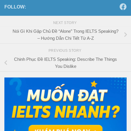
FOLLOW:
NEXT STORY
Nói Gì Khi Gặp Chủ Đề “Alone” Trong IELTS Speaking?
– Hướng Dẫn Chi Tiết Từ A-Z
PREVIOUS STORY
Chinh Phục Đề IELTS Speaking: Describe The Things
You Dislike