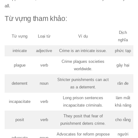
all.
Từ vựng tham khảo:
Dịch
Từ vựng
Loại từ
Ví dụ
nghĩa
intricate
adjective
Crime is an intricate issue.
phức tạp
Crime plagues societies
plague
verb
gây hại
worldwide.
Stricter punishments can act
deterrent
noun
răn đe
as a deterrent.
Long prison sentences
làm mất
incapacitate
verb
incapacitate criminals.
khả năng
They posit that fear of
posit
verb
cho rằng
punishment deters crime.
Advocates for reform propose
người
advocate
noun