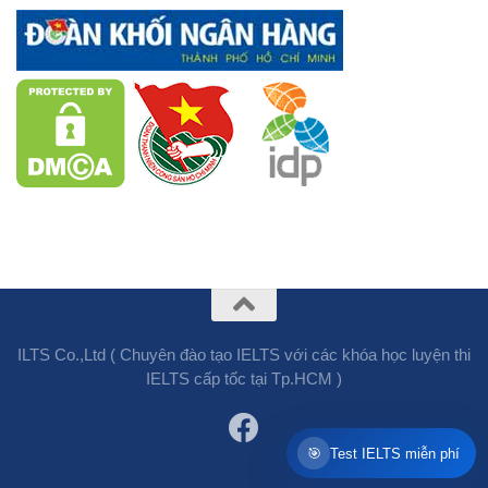
ILTS Co.,Ltd ( Chuyên đào tạo IELTS với các khóa học luyện thi
IELTS cấp tốc tại Tp.HCM )
🎯
Test IELTS miễn phí