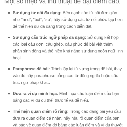
Một số mẹo và thủ thuật để đạt điểm cao:
Sử dụng từ nối đa dạng:
Bên cạnh các từ nối đơn giản
như “and”, “but”, “so”, hãy sử dụng các từ nối phức tạp hơn
để thể hiện sự đa dạng trong cách diễn đạt.
Sử dụng cấu trúc ngữ pháp đa dạng:
Sử dụng kết hợp
các loại câu đơn, câu ghép, câu phức để bài viết thêm
phần sinh động và thể hiện khả năng sử dụng ngôn ngữ linh
hoạt.
Paraphrase đề bài:
Tránh lặp lại từ vựng trong đề bài, thay
vào đó hãy paraphrase bằng các từ đồng nghĩa hoặc cấu
trúc ngữ pháp khác.
Đưa ra ví dụ minh họa:
Minh họa cho luận điểm của bạn
bằng các ví dụ cụ thể, thực tế và dễ hiểu.
Thể hiện quan điểm rõ ràng:
Trong các dạng bài yêu cầu
đưa ra quan điểm cá nhân, hãy nêu rõ quan điểm của bạn
và bảo vệ quan điểm đó bằng các luận điểm và ví dụ thuyết