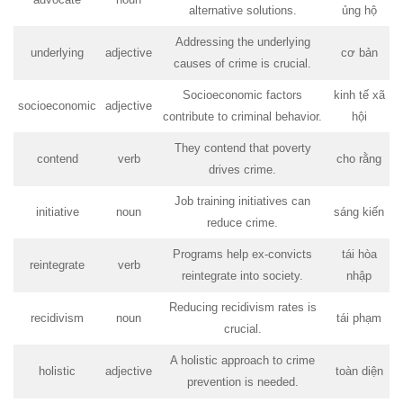
alternative solutions.
ủng hộ
Addressing the underlying
underlying
adjective
cơ bản
causes of crime is crucial.
Socioeconomic factors
kinh tế xã
socioeconomic
adjective
contribute to criminal behavior.
hội
They contend that poverty
contend
verb
cho rằng
drives crime.
Job training initiatives can
initiative
noun
sáng kiến
reduce crime.
Programs help ex-convicts
tái hòa
reintegrate
verb
reintegrate into society.
nhập
Reducing recidivism rates is
recidivism
noun
tái phạm
crucial.
A holistic approach to crime
holistic
adjective
toàn diện
prevention is needed.