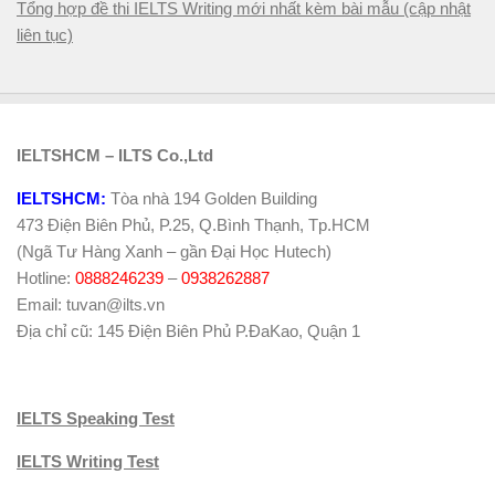
Tổng hợp đề thi IELTS Writing mới nhất kèm bài mẫu (cập nhật
liên tục)
IELTSHCM – ILTS Co.,Ltd
IELTSHCM:
Tòa nhà 194 Golden Building
473 Điện Biên Phủ, P.25, Q.Bình Thạnh, Tp.HCM
(Ngã Tư Hàng Xanh – gần Đại Học Hutech)
Hotline:
0888246239
–
0938262887
Email: tuvan@ilts.vn
Địa chỉ cũ: 145 Điện Biên Phủ P.ĐaKao, Quận 1
IELTS Speaking Test
IELTS Writing Test