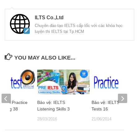
ILTS Co.,Ltd
Chuyên đào tạo IELTS cấp tốc với các khóa học
luyện thi IELTS tại Tp.HCM
YOU MAY ALSO LIKE...
IELTS Practice
Bảo vệ: IELTS
Bảo vệ: IELTS Practice
stening 38
Listening Skills 3
Tests 16
14
28/03/2016
21/06/2014