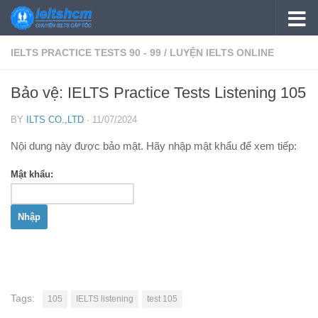
Skip to content
IELTS PRACTICE TESTS 90 - 99
/
LUYỆN IELTS ONLINE
Bảo vệ: IELTS Practice Tests Listening 105
BY
ILTS CO.,LTD
·
11/07/2024
Nội dung này được bảo mật. Hãy nhập mật khẩu để xem tiếp:
Mật khẩu:
Tags:
105
IELTS listening
test 105