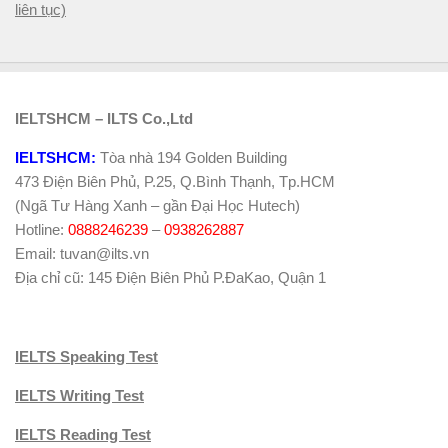
liên tục)
IELTSHCM – ILTS Co.,Ltd
IELTSHCM:
Tòa nhà 194 Golden Building
473 Điện Biên Phủ, P.25, Q.Bình Thạnh, Tp.HCM
(Ngã Tư Hàng Xanh – gần Đại Học Hutech)
Hotline:
0888246239
–
0938262887
Email: tuvan@ilts.vn
Địa chỉ cũ: 145 Điện Biên Phủ P.ĐaKao, Quận 1
IELTS Speaking Test
IELTS Writing Test
IELTS Reading Test