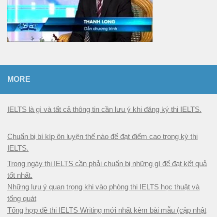
MORE
IELTS là gì và tất cả thông tin cần lưu ý khi đăng ký thi IELTS.
Chuẩn bị bí kíp ôn luyện thế nào để đạt điểm cao trong kỳ thi
IELTS.
Trong ngày thi IELTS cần phải chuẩn bị những gì để đạt kết quả
tốt nhất.
Những lưu ý quan trọng khi vào phòng thi IELTS học thuật và
tổng quát
Tổng hợp đề thi IELTS Writing mới nhất kèm bài mẫu (cập nhật