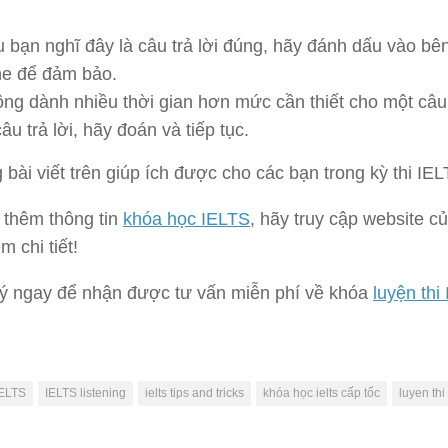
.
 bạn nghĩ đây là câu trả lời đúng, hãy đánh dấu vào bên
e để đảm bảo.
ng dành nhiều thời gian hơn mức cần thiết cho một câu
câu trả lời, hãy đoán và tiếp tục.
 bài viết trên giúp ích được cho các bạn trong kỳ thi IEL
 thêm thông tin
khóa học IELTS
, hãy truy cập website c
m chi tiết!
ý ngay để nhận được tư vấn miễn phí về khóa
luyện thi
IELTS
IELTS listening
ielts tips and tricks
khóa học ielts cấp tốc
luyen thi