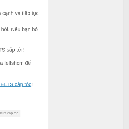
 cạnh và tiếp tục
 hỏi. Nếu bạn bỏ
TS sắp tới!
ủa Ieltshcm để
 IELTS cấp tốc
!
 ielts cap toc