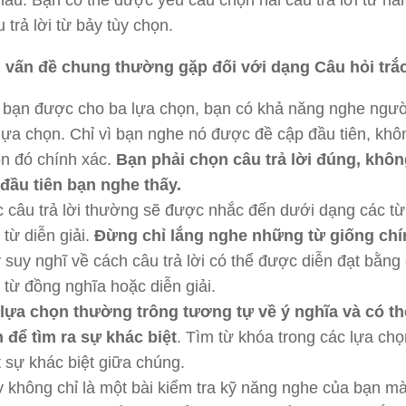
hau. Bạn có thể được yêu cầu chọn hai câu trả lời từ n
 trả lời từ bảy tùy chọn.
vấn đề chung thường gặp đối với dạng Câu hỏi trắ
 bạn được cho ba lựa chọn, bạn có khả năng nghe ngườ
lựa chọn. Chỉ vì bạn nghe nó được đề cập đầu tiên, khô
n đó chính xác.
Bạn phải chọn câu trả lời đúng, khôn
 đầu tiên bạn nghe thấy.
 câu trả lời thường sẽ được nhắc đến dưới dạng các t
 từ diễn giải.
Đừng chỉ lắng nghe những từ giống chí
 suy nghĩ về cách câu trả lời có thể được diễn đạt bằn
 từ đồng nghĩa hoặc diễn giải.
lựa chọn thường trông tương tự về ý nghĩa và có t
 để tìm ra sự khác biệt
. Tìm từ khóa trong các lựa ch
t sự khác biệt giữa chúng.
 không chỉ là một bài kiểm tra kỹ năng nghe của bạn mà