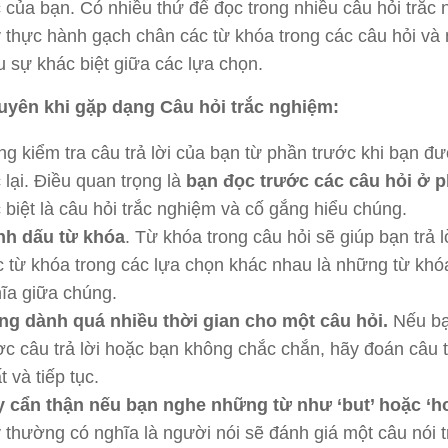
 của bạn. Có nhiều thứ để đọc trong nhiều câu hỏi trắc 
 thực hành gạch chân các từ khóa trong các câu hỏi và
u sự khác biệt giữa các lựa chọn.
uyên khi gặp dạng Câu hỏi trắc nghiệm:
g kiểm tra câu trả lời của bạn từ phần trước khi bạn đư
 lại. Điều quan trọng là
bạn đọc trước các câu hỏi ở p
 biệt là câu hỏi trắc nghiệm và cố gắng hiểu chúng.
nh dấu từ khóa
. Từ khóa trong câu hỏi sẽ giúp bạn trả l
 từ khóa trong các lựa chọn khác nhau là những từ khóa
ĩa giữa chúng.
g dành quá nhiều thời gian cho một câu hỏi.
Nếu bạ
c câu trả lời hoặc bạn không chắc chắn, hãy đoán câu t
t và tiếp tục.
 cẩn thận nếu bạn nghe những từ như ‘but’ hoặc ‘h
 thường có nghĩa là người nói sẽ đánh giá một câu nói 