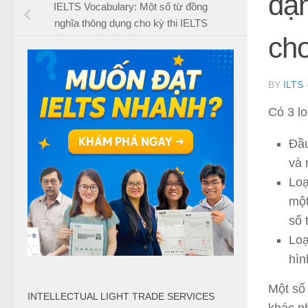
dạn
IELTS Vocabulary: Một số từ đồng
nghĩa thông dụng cho kỳ thi IELTS
cho
BY
ILTS
Có 3 l
Đầu
và 
Loạ
một
số 
Loạ
hìn
Một số 
INTELLECTUAL LIGHT TRADE SERVICES