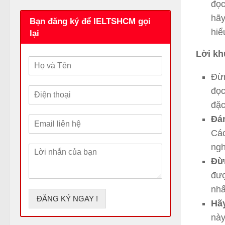
đọc
hãy
Bạn đăng ký để IELTSHCM gọi
hiể
lại
Lời kh
H
ọ
Đừn
v
Đ
đọc
à
i
T
đặc
ệ
ê
Đá
E
n
n
m
t
Các
a
h
ngh
L
i
o
ờ
l
ạ
Đừn
i
*
i
đượ
n
*
h
nhấ
ắ
ĐĂNG KÝ NGAY !
Hãy
n
này
c