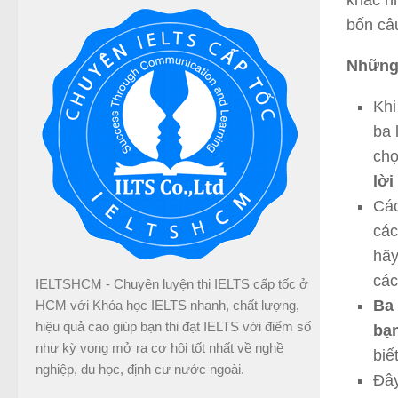
khác n
bốn câu
Những 
Khi
ba 
chọ
lời
Các
các
hãy
các
IELTSHCM - Chuyên luyện thi IELTS cấp tốc ở
Ba 
HCM với Khóa học IELTS nhanh, chất lượng,
hiệu quả cao giúp bạn thi đạt IELTS với điểm số
bạn
như kỳ vọng mở ra cơ hội tốt nhất về nghề
biế
nghiệp, du học, định cư nước ngoài.
Đây