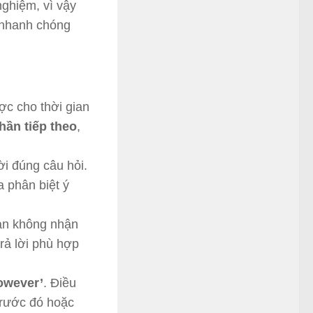
nghiệm, vì vậy
 nhanh chóng
ợc cho thời gian
hần tiếp theo
,
ời đúng câu hỏi.
 phân biệt ý
n không nhận
rả lời phù hợp
owever’
. Điều
trước đó hoặc