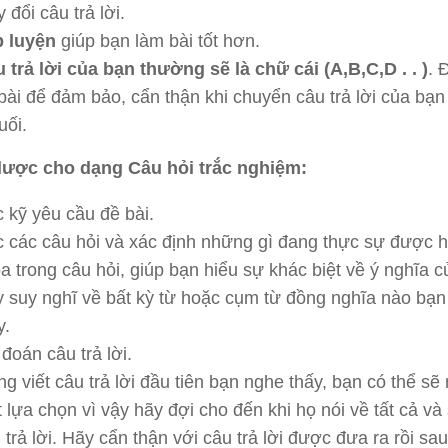
y đổi câu trả lời.
 luyện
giúp bạn làm bài tốt hơn.
 trả lời của bạn thường sẽ là chữ cái (A,B,C,D . . )
. 
bài để đảm bảo, cẩn thận khi chuyển câu trả lời của bạn
uối.
lược cho dạng Câu hỏi trắc nghiệm:
 kỹ yêu cầu đề bài.
 các câu hỏi và xác định những gì đang thực sự được h
a trong câu hỏi, giúp bạn hiểu sự khác biệt về ý nghĩa c
 suy nghĩ về bất kỳ từ hoặc cụm từ đồng nghĩa nào bạn
y.
đoán câu trả lời.
g viết câu trả lời đầu tiên bạn nghe thấy, bạn có thể s
 lựa chọn vì vậy hãy đợi cho đến khi họ nói về tất cả và
 trả lời. Hãy cẩn thận với câu trả lời được đưa ra rồi sa