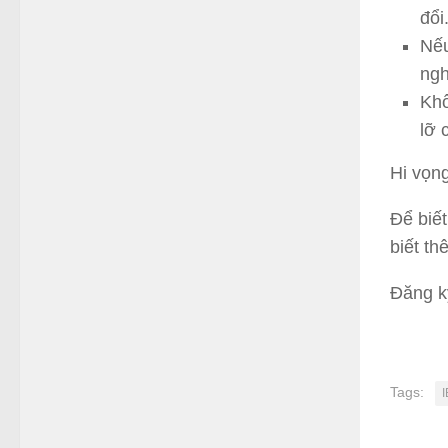
đổi
Nếu
ngh
Khô
lỡ 
Hi vọng
Để biết
biết thê
Đăng k
Tags: