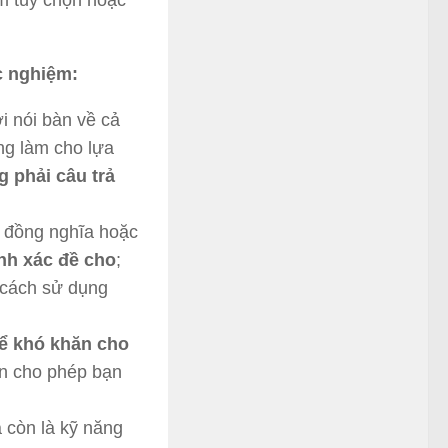
ăm tùy chọn hoặc
c nghiệm:
i nói bàn về cả
ng làm cho lựa
g phải câu trả
ừ đồng nghĩa hoặc
nh xác đề cho
;
g cách sử dụng
hể khó khăn cho
ọn cho phép bạn
 còn là kỹ năng