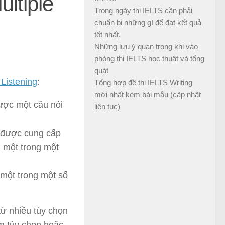
ltiple
Trong ngày thi IELTS cần phải
chuẩn bị những gì để đạt kết quả
tốt nhất.
Những lưu ý quan trọng khi vào
phòng thi IELTS học thuật và tổng
quát
Listening
:
Tổng hợp đề thi IELTS Writing
mới nhất kèm bài mẫu (cập nhật
được một câu nói
liên tục)
ẽ được cung cấp
 một trong một
 một trong một số
từ nhiều tùy chọn