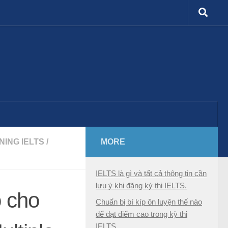
NING IELTS
/
MORE
IELTS là gì và tất cả thông tin cần
lưu ý khi đăng ký thi IELTS.
o cho
Chuẩn bị bí kíp ôn luyện thế nào
để đạt điểm cao trong kỳ thi
IELTS.